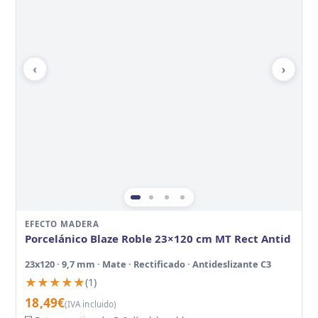
‹
›
EFECTO MADERA
Porcelánico Blaze Roble 23×120 cm MT Rect Antid
23x120 · 9,7 mm · Mate · Rectificado · Antideslizante C3
★★★★★
★★★★★
(1)
18,49
€
(IVA incluido)