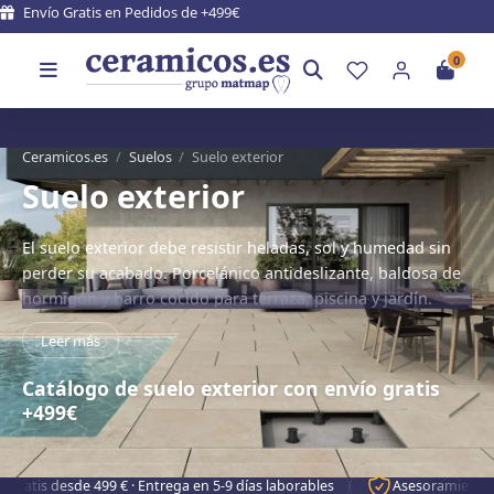
Entrega en 5 - 9 días laborales
0
Ceramicos.es
/
Suelos
/
Suelo exterior
Suelo exterior
El suelo exterior debe resistir heladas, sol y humedad sin
perder su acabado. Porcelánico antideslizante, baldosa de
hormigón y barro cocido para terraza, piscina y jardín.
Leer más
Catálogo de suelo exterior con envío gratis
+499€
99 € · Entrega en 5-9 días laborables
Asesoramiento experto para ele