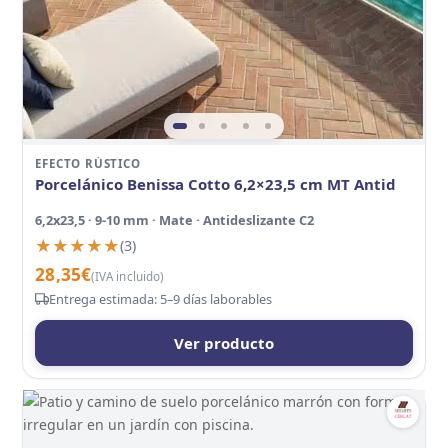
EFECTO RÚSTICO
Porcelánico Benissa Cotto 6,2×23,5 cm MT Antid
6,2x23,5 · 9-10 mm · Mate · Antideslizante C2
★★★★★
★★★★★
(3)
28,35
€
(IVA incluido)
Entrega estimada: 5–9 días laborables
Ver producto