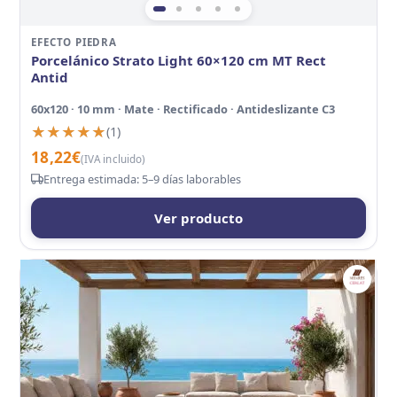
EFECTO PIEDRA
Porcelánico Strato Light 60×120 cm MT Rect
Antid
60x120 · 10 mm · Mate · Rectificado · Antideslizante C3
★★★★★
★★★★★
(1)
18,22
€
(IVA incluido)
Entrega estimada: 5–9 días laborables
Ver producto