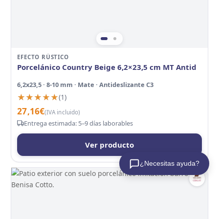
EFECTO RÚSTICO
Porcelánico Country Beige 6,2×23,5 cm MT Antid
6,2x23,5 · 8-10 mm · Mate · Antideslizante C3
★★★★★
★★★★★
(1)
27,16
€
(IVA incluido)
Entrega estimada: 5–9 días laborables
Ver producto
¿Necesitas ayuda?