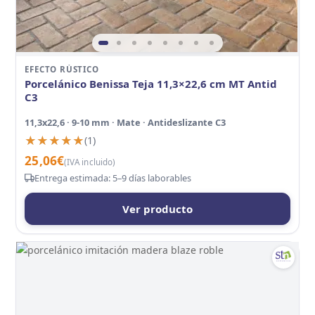
EFECTO RÚSTICO
Porcelánico Benissa Teja 11,3×22,6 cm MT Antid
C3
11,3x22,6 · 9-10 mm · Mate · Antideslizante C3
★★★★★
★★★★★
(1)
25,06
€
(IVA incluido)
Entrega estimada: 5–9 días laborables
Ver producto