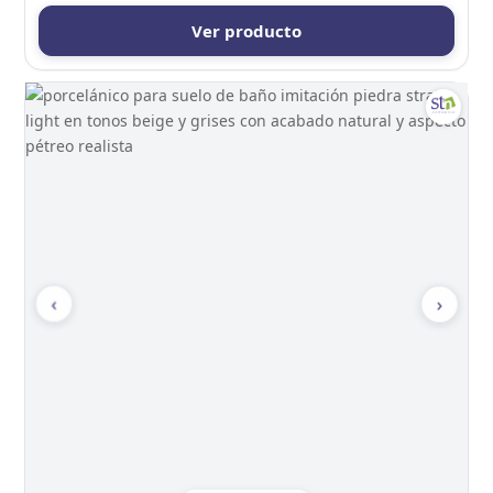
Ver producto
‹
›