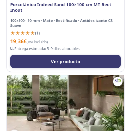
Porcelánico Indeed Sand 100×100 cm MT Rect
Inout
100x100 · 10 mm · Mate · Rectificado · Antideslizante C3
Suave
★★★★★
★★★★★
(1)
19,36
€
(IVA incluido)
Entrega estimada: 5–9 días laborables
Ver producto