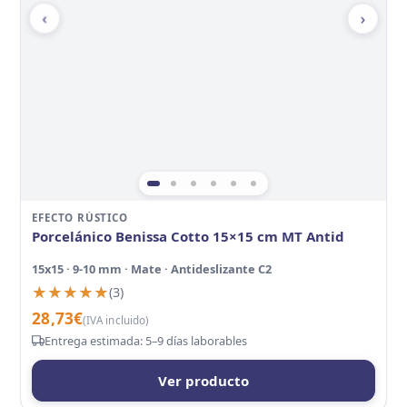
‹
›
EFECTO RÚSTICO
Porcelánico Benissa Cotto 15×15 cm MT Antid
15x15 · 9-10 mm · Mate · Antideslizante C2
★★★★★
★★★★★
(3)
28,73
€
(IVA incluido)
Entrega estimada: 5–9 días laborables
Ver producto