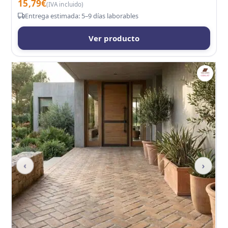
15,79
€
(IVA incluido)
Entrega estimada: 5–9 días laborables
Ver producto
‹
›