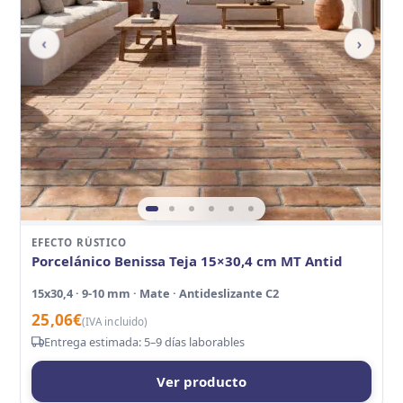
‹
›
EFECTO RÚSTICO
Porcelánico Benissa Teja 15×30,4 cm MT Antid
15x30,4 · 9-10 mm · Mate · Antideslizante C2
25,06
€
(IVA incluido)
Entrega estimada: 5–9 días laborables
Ver producto