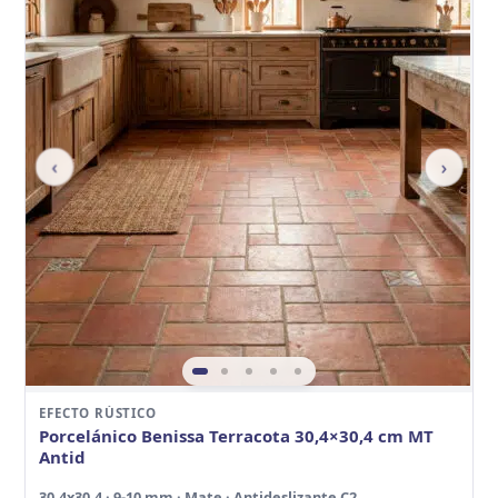
‹
›
EFECTO RÚSTICO
Porcelánico Benissa Terracota 30,4×30,4 cm MT
Antid
30,4x30,4 · 9-10 mm · Mate · Antideslizante C2