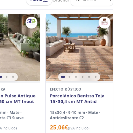
DRA
EFECTO RÚSTICO
co Pulse Antique
Porcelánico Benissa Teja
60 cm MT Inout
15×30,4 cm MT Antid
 mm · Mate ·
15x30,4 · 9-10 mm · Mate ·
nte C3 Suave
Antideslizante C2
25,06
€
A incluido)
(IVA incluido)