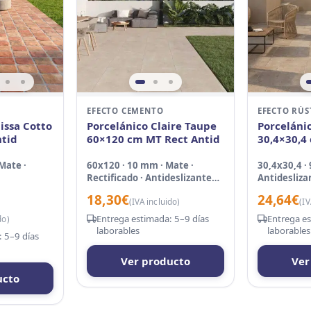
EFECTO CEMENTO
EFECTO RÚS
issa Cotto
Porcelánico Claire Taupe
Porceláni
tid
60×120 cm MT Rect Antid
30,4×30,4
Mate ·
60x120 · 10 mm · Mate ·
30,4x30,4 ·
Rectificado · Antideslizante
Antidesliza
C3
18,30
€
24,64
€
(IVA incluido)
(IV
Entrega estimada: 5–9 días
Entrega es
do)
laborables
laborables
 5–9 días
Ver producto
Ver
ucto