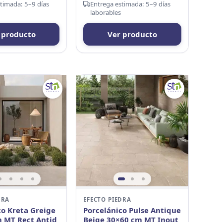
timada: 5–9 días
Entrega estimada: 5–9 días
laborables
 producto
Ver producto
DRA
EFECTO PIEDRA
co Kreta Greige
Porcelánico Pulse Antique
 MT Rect Antid
Beige 30×60 cm MT Inout