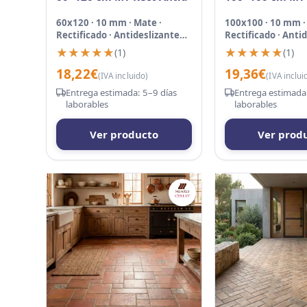
Inout
60x120 · 10 mm · Mate ·
100x100 · 10 mm ·
Rectificado · Antideslizante
Rectificado · Anti
C3
C3 Suave
★★★★★
★★★★★
★★★★★
★★★★★
(1)
(1)
18,22
€
19,36
€
(IVA incluido)
(IVA inclui
Entrega estimada: 5–9 días
Entrega estimada:
laborables
laborables
Ver producto
Ver prod