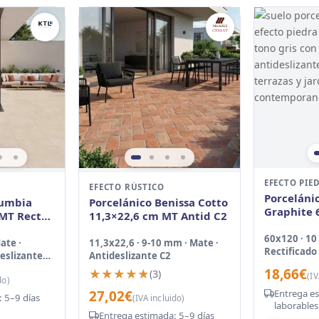
EFECTO PIE
EFECTO RÚSTICO
Porceláni
lumbia
Porcelánico Benissa Cotto
Graphite 
MT Rect
11,3×22,6 cm MT Antid C2
Rect Inou
60x120 · 10
ate ·
11,3x22,6 · 9-10 mm · Mate ·
Rectificado 
deslizante
Antideslizante C2
C3 Suave
18,66
€
★★★★★
★★★★★
(3)
(IV
do)
27,02
€
Entrega es
 5–9 días
(IVA incluido)
laborables
Entrega estimada: 5–9 días