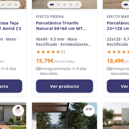
EFECTO PIEDRA
EFECTO MA
issa Teja
Porcelánico Triunfo
Porceláni
T Antid C3
Natural 60×60 cm MT
23×120 cm
Rect Inout
m · Mate ·
60x60 · 9,5 mm · Mate ·
23x120 · 9,
Rectificado · Antideslizante
Rectificado 
C3 Suave
C3
★★★★★
★★★★★
★★★★
★★★★
(1)
15,79
€
18,49
€
do)
(IVA incluido)
(IV
 5–9 días
Entrega estimada: 5–9 días
Entrega es
laborables
laborables
ucto
Ver producto
Ver