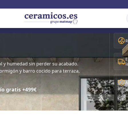
R
E
 sol y humedad sin perder su acabado.
l
hormigón y barro cocido para terraza,
A
ío gratis +499€