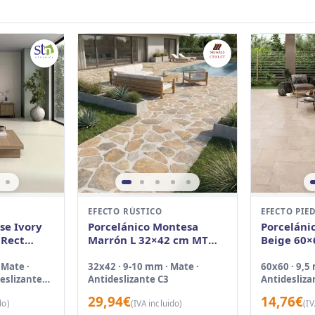
EFECTO RÚSTICO
EFECTO PIE
se Ivory
Porcelánico Montesa
Porceláni
 Rect
Marrón L 32×42 cm MT
Beige 60×
Antid
 Mate ·
32x42 · 9-10 mm · Mate ·
60x60 · 9,5
deslizante
Antideslizante C3
Antidesliza
29,94
€
14,76
€
do)
(IVA incluido)
(IV