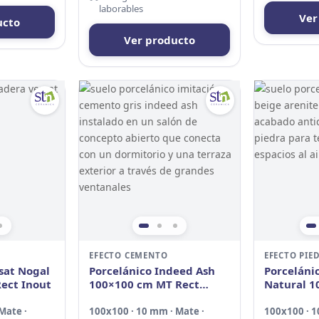
laborables
Ver
ucto
Ver producto
EFECTO CEMENTO
EFECTO PIE
sat Nogal
Porcelánico Indeed Ash
Porceláni
ect Inout
100×100 cm MT Rect
Natural 1
Inout
Rect Anti
Mate ·
100x100 · 10 mm · Mate ·
100x100 · 1