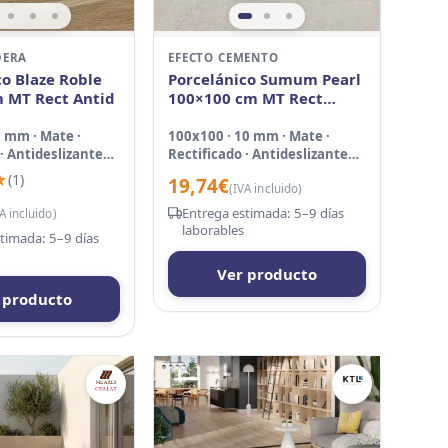
DERA
EFECTO CEMENTO
co Blaze Roble
Porcelánico Sumum Pearl
 MT Rect Antid
100×100 cm MT Rect
Antid
7 mm · Mate ·
100x100 · 10 mm · Mate ·
· Antideslizante
Rectificado · Antideslizante
C3
★
★
(1)
19,74
€
(IVA incluido)
Entrega estimada: 5–9 días
A incluido)
laborables
timada: 5–9 días
Ver producto
 producto