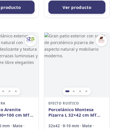
 producto
Ver producto
DRA
EFECTO RÚSTICO
co Arenite
Porcelánico Montesa
00×100 cm MT
Pizarra L 32×42 cm MT
d
Antid
0 mm · Mate ·
32x42 · 9-10 mm · Mate ·