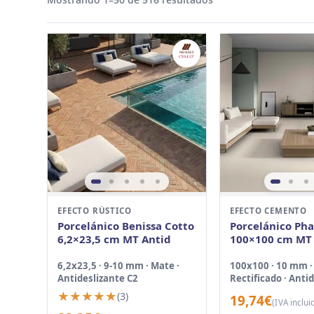
EFECTO RÚSTICO
EFECTO CEMENTO
Porcelánico Benissa Cotto
Porcelánico Pha
6,2×23,5 cm MT Antid
100×100 cm MT
Antid
6,2x23,5 · 9-10 mm · Mate ·
100x100 · 10 mm ·
Antideslizante C2
Rectificado · Anti
C3
★★★★★
★★★★★
(3)
19,74
€
(IVA inclui