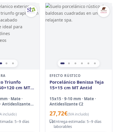
DRA
EFECTO RÚSTICO
co Triunfo
Porcelánico Benissa Teja
60×120 cm MT
15×15 cm MT Antid
t
 mm · Mate ·
15x15 · 9-10 mm · Mate ·
· Antideslizante
Antideslizante C2
27,72
€
A incluido)
(IVA incluido)
timada: 5–9 días
Entrega estimada: 5–9 días
laborables