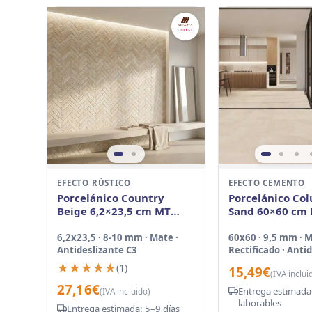
EFECTO RÚSTICO
EFECTO CEMENTO
Porcelánico Country
Porcelánico Co
Beige 6,2×23,5 cm MT
Sand 60×60 cm 
Antid
Nanotech
6,2x23,5 · 8-10 mm · Mate ·
60x60 · 9,5 mm · M
Antideslizante C3
Rectificado · Anti
C3 Suave
★★★★★
★★★★★
(1)
15,49
€
(IVA inclui
27,16
€
Entrega estimada:
(IVA incluido)
laborables
Entrega estimada: 5–9 días