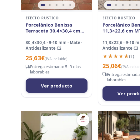
EFECTO RÚSTICO
EFECTO RÚSTICO
Porcelánico Benissa
Porcelánico Ben
Terracota 30,4×30,4 cm
11,3×22,6 cm M
MT Antid
30,4x30,4 · 9-10 mm · Mate ·
11,3x22,6 · 9-10 m
Antideslizante C2
Antideslizante C3
★★★★★
★★★★★
(1)
25,63
€
(IVA incluido)
25,06
€
Entrega estimada: 5–9 días
(IVA inclui
laborables
Entrega estimada:
laborables
Ver producto
Ver prod