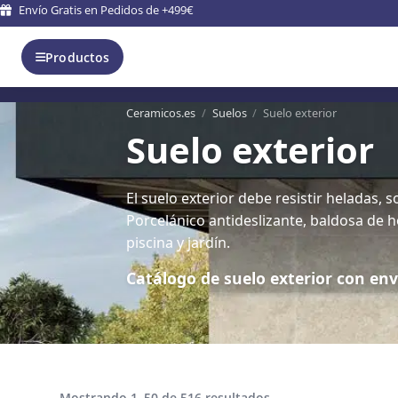
Entrega en 5 - 9 días laborales
Productos
Ceramicos.es
/
Suelos
/
Suelo exterior
Suelo exterior
El suelo exterior debe resistir heladas,
Porcelánico antideslizante, baldosa de 
piscina y jardín.
Catálogo de suelo exterior con env
Mostrando 1–50 de 516 resultados