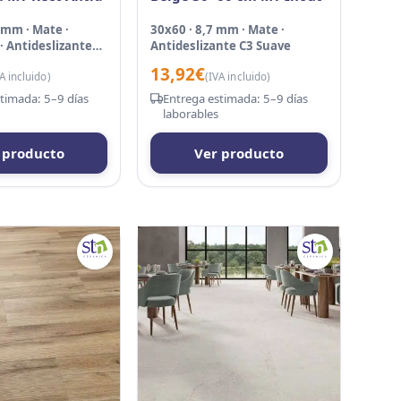
 mm · Mate ·
30x60 · 8,7 mm · Mate ·
· Antideslizante
Antideslizante C3 Suave
13,92
€
A incluido)
(IVA incluido)
timada: 5–9 días
Entrega estimada: 5–9 días
laborables
 producto
Ver producto