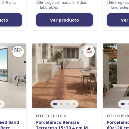
 5–9 días
Entrega estimada: 5–9 días
Entrega es
laborables
laborables
ucto
Ver producto
Ver
EFECTO RÚSTICO
EFECTO PIE
deed Sand
Porcelánico Benissa
Porceláni
 Rect
Terracota 15×30,4 cm MT
60×120 cm