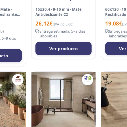
Antid
 Mate ·
15x30,4 · 9-10 mm · Mate ·
60x120 · 10
deslizante
Antideslizante C2
Rectificado 
C3
26,12
€
19,08
€
(IVA incluido)
(IV
Entrega estimada: 5–9 días
Entrega es
do)
laborables
laborables
 5–9 días
Ver producto
Ver
ucto