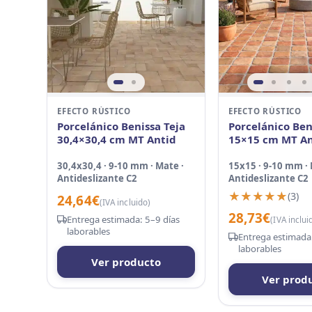
EFECTO RÚSTICO
EFECTO RÚSTICO
Porcelánico Benissa Teja
Porcelánico Ben
30,4×30,4 cm MT Antid
15×15 cm MT An
30,4x30,4 · 9-10 mm · Mate ·
15x15 · 9-10 mm · 
Antideslizante C2
Antideslizante C2
★★★★★
★★★★★
(3)
24,64
€
(IVA incluido)
28,73
€
Entrega estimada: 5–9 días
(IVA inclui
laborables
Entrega estimada:
laborables
Ver producto
Ver prod