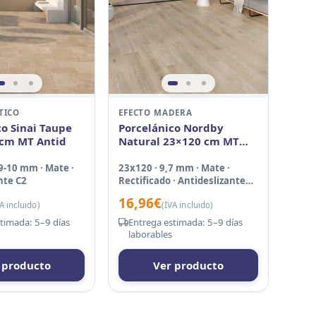
TICO
EFECTO MADERA
co Sinai Taupe
Porcelánico Nordby
 cm MT Antid
Natural 23×120 cm MT
Rect Nanotech
 9-10 mm · Mate ·
23x120 · 9,7 mm · Mate ·
nte C2
Rectificado · Antideslizante
C3 Suave
16,96
€
A incluido)
(IVA incluido)
timada: 5–9 días
Entrega estimada: 5–9 días
laborables
 producto
Ver producto