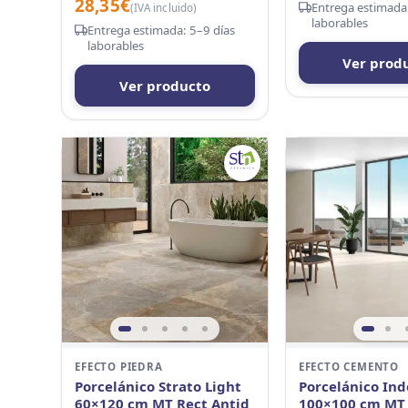
28,35
€
Entrega estimada:
(IVA incluido)
laborables
Entrega estimada: 5–9 días
laborables
Ver prod
Ver producto
EFECTO PIEDRA
EFECTO CEMENTO
Porcelánico Strato Light
Porcelánico In
60×120 cm MT Rect Antid
100×100 cm MT