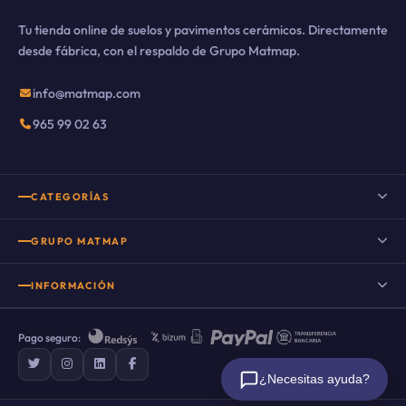
Tu tienda online de suelos y pavimentos cerámicos. Directamente
desde fábrica, con el respaldo de Grupo Matmap.
info@matmap.com
965 99 02 63
CATEGORÍAS
Suelo porcelánico
GRUPO MATMAP
Suelo porcelánico imitación madera
INFORMACIÓN
Porcelanico imitacion cemento
Nuestro Blog
Porcelanico imitacion piedra
Pago seguro:
Preguntas frecuentes
Suelo porcelánico imitación mármol
¿Necesitas ayuda?
Sobre nosotros
Suelos rústicos porcelánicos