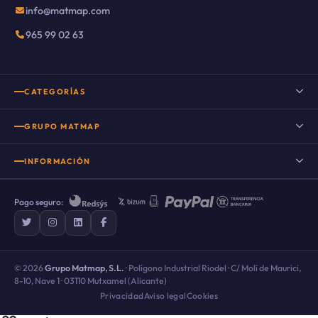
info@matmap.com
965 99 02 63
CATEGORÍAS
Suelo porcelánico
GRUPO MATMAP
Suelo porcelánico imitación madera
INFORMACIÓN
Porcelanico imitacion cemento
Nuestro Blog
Porcelanico imitacion piedra
Pago seguro:
Preguntas frecuentes
Suelo porcelánico imitación mármol
Sobre nosotros
Suelos rústicos porcelánicos
Promociones y descuentos
© 2026
Grupo Matmap, S.L.
· Polígono Industrial Riodel · C/ Molí de Maurici,
Azulejo hidráulico
8-10, Nave 1 · 03110 Mutxamel (Alicante)
Envío y devoluciones
Privacidad
Aviso legal
Cookies
Porcelánico imitación barro