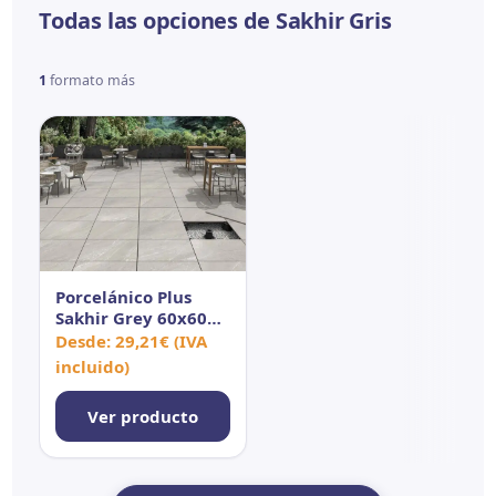
Todas las opciones de Sakhir Gris
1
formato más
Porcelánico Plus
Sakhir Grey 60x60
cm MT 20 mm Rect
Desde:
29,21
€
(IVA
Antid C3
incluido)
Ver producto