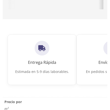
Ir a Suelos de Terrazo de calidad
Ir a Suelo por
Entrega Rápida
Envío 
Estimada en 5-9 días laborables.
En pedidos sup
Precio por
m²