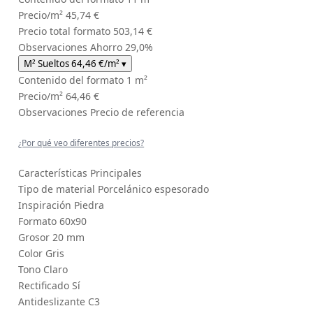
Precio/m²
45,74 €
Precio total formato
503,14 €
Observaciones
Ahorro 29,0%
M² Sueltos
64,46 €
/m²
▾
Contenido del formato
1 m²
Precio/m²
64,46 €
Observaciones
Precio de referencia
¿Por qué veo diferentes precios?
Características Principales
Tipo de material
Porcelánico espesorado
Inspiración
Piedra
Formato
60x90
Grosor
20 mm
Color
Gris
Tono
Claro
Rectificado
Sí
Antideslizante
C3