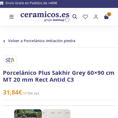
Envío Gratis en Pedidos de +499€
0
‹
Volver a Porcelánico imitación piedra
STN CERAMICA
Porcelánico Plus Sakhir Grey 60×90 cm
MT 20 mm Rect Antid C3
31,84
€
/m²
IVA incl.