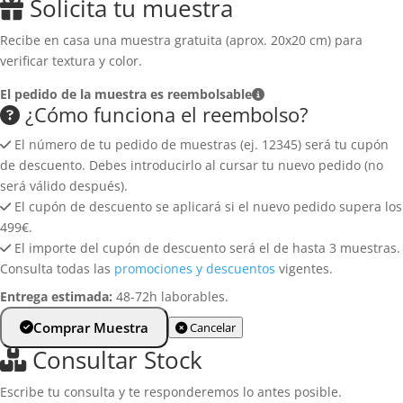
Solicita tu muestra
Términos y condiciones
Gres porcelánico antideslizante
Condiciones de contratación
Recibe en casa una muestra gratuita (aprox. 20x20 cm) para
Cerámica de gran formato
verificar textura y color.
Política de privacidad
Baldosas de gres
El pedido de la muestra es reembolsable
Política de cookies
¿Cómo funciona el reembolso?
Revestimiento de pared
Aviso legal
El número de tu pedido de muestras (ej. 12345) será tu cupón
Aplacados de pared
de descuento. Debes introducirlo al cursar tu nuevo pedido (no
Azulejos para pared
será válido después).
El cupón de descuento se aplicará si el nuevo pedido supera los
Zócalos y rodapiés
499€.
El importe del cupón de descuento será el de hasta 3 muestras.
Consulta todas las
promociones y descuentos
vigentes.
Entrega estimada:
48-72h laborables.
Comprar Muestra
Cancelar
Consultar Stock
Escribe tu consulta y te responderemos lo antes posible.