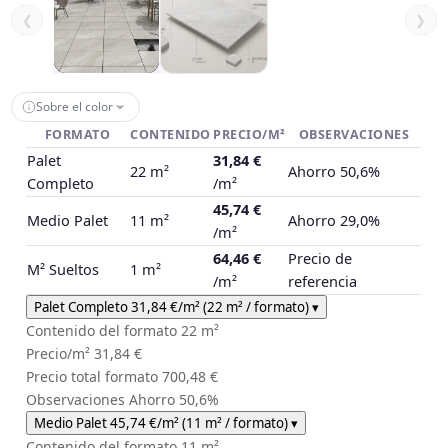
❮
❯
Sobre el color
FORMATO
CONTENIDO
PRECIO/M²
OBSERVACIONES
Palet
31,84 €
22 m²
Ahorro 50,6%
Completo
/m²
45,74 €
Medio Palet
11 m²
Ahorro 29,0%
/m²
64,46 €
Precio de
M² Sueltos
1 m²
/m²
referencia
Palet Completo
31,84 €
/m²
(22 m² / formato)
▾
Contenido del formato
22 m²
Precio/m²
31,84 €
Precio total formato
700,48 €
Observaciones
Ahorro 50,6%
Medio Palet
45,74 €
/m²
(11 m² / formato)
▾
Contenido del formato
11 m²