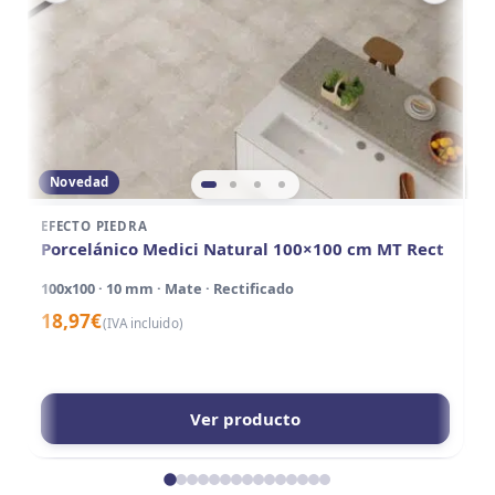
Novedad
EFECTO PIEDRA
EF
Porcelánico Medici Natural 100×100 cm MT Rect
P
A
100x100 · 10 mm · Mate · Rectificado
10
18,97
€
(IVA incluido)
1
Ver producto