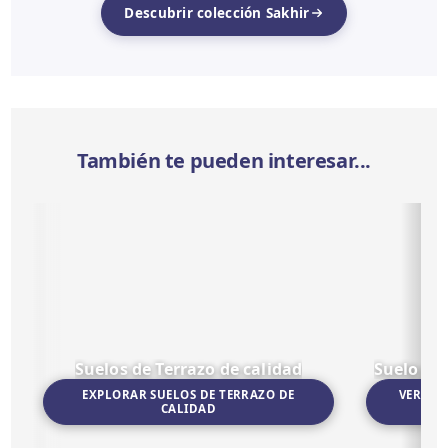
Descubrir colección Sakhir
También te pueden interesar...
Suelos de Terrazo de calidad
Suelo po
EXPLORAR SUELOS DE TERRAZO DE
VER SU
CALIDAD