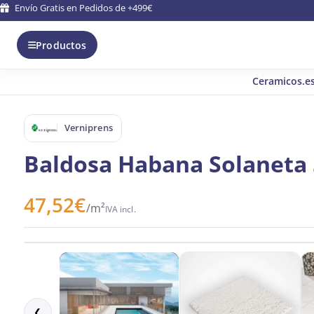
Envío Gratis en Pedidos de +499€
Productos
Ceramicos.e
Verniprens
Baldosa Habana Solaneta
47,52
€
/m²
IVA incl.
❮