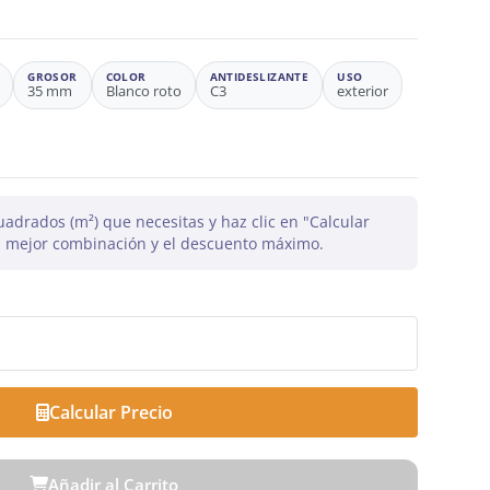
GROSOR
COLOR
ANTIDESLIZANTE
USO
35 mm
Blanco roto
C3
exterior
uadrados (m²) que necesitas y haz clic en "Calcular
la mejor combinación y el descuento máximo.
Calcular Precio
Añadir al Carrito