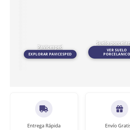
Suelo porcela
Pavicesped
VER SUELO
EXPLORAR PAVICESPED
PORCELANIC
Ir a Pavicesped
Ir a Suelo porcelanico
Entrega Rápida
Envío Grati