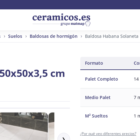
s
Suelos
Baldosas de hormigón
Baldosa Habana Solaneta
Formato
Co
 50x50x3,5 cm
Palet Completo
14
Medio Palet
7 
M² Sueltos
1 
¿Por qué veo diferentes precios?
❯