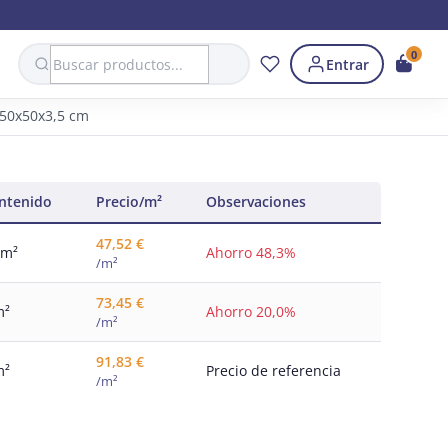
Search
0
Entrar
 50x50x3,5 cm
ntenido
Precio/m²
Observaciones
47,52 €
 m²
Ahorro 48,3%
/m²
73,45 €
m²
Ahorro 20,0%
/m²
91,83 €
m²
Precio de referencia
/m²