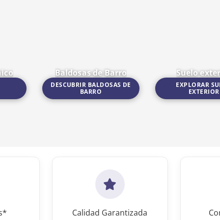
nico
Baldosas de Barro
Suelo exter
DESCUBRIR BALDOSAS DE
EXPLORAR SU
O
BARRO
EXTERIOR
Ir a Baldosas de Barro
Ir a Suelo exterior
s*
Calidad Garantizada
Co